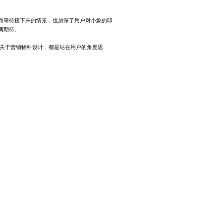
而等待接下来的情景，也加深了用户对小象的印
满期待。
是关于
营销物料设计
，都是站在用户的角度思
!