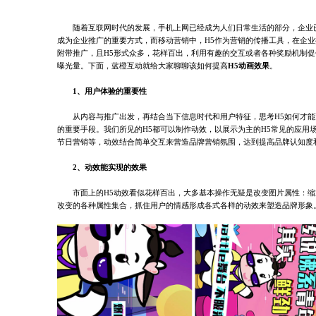
随着互联网时代的发展，手机上网已经成为人们日常生活的部分，企业
成为企业推广的重要方式，而移动营销中，H5作为营销的传播工具，在企业
附带推广，且H5形式众多，花样百出，利用有趣的交互或者各种奖励机制
曝光量。下面，蓝橙互动就给大家聊聊该如何提高
H5动画效果
。
1、用户体验的重要性
从内容与推广出发，再结合当下信息时代和用户特征，思考H5如何才
的重要手段。我们所见的H5都可以制作动效，以展示为主的H5常见的应用
节日营销等，动效结合简单交互来营造品牌营销氛围，达到提高品牌认知度
2、动效能实现的效果
市面上的H5动效看似花样百出，大多基本操作无疑是改变图片属性：
改变的各种属性集合，抓住用户的情感形成各式各样的动效来塑造品牌形象