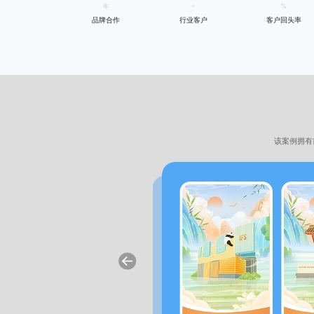
年
+
%
品牌合作
行业客户
客户回头率
该案例拥有
设计
造出欢乐喜庆氛围，吸引用户参与
等暖色调，这些颜色象征着喜庆和活力，
中的火焰和烟花元素，不仅增强了视觉冲
面布局上，追求简洁且富有引导性，简洁