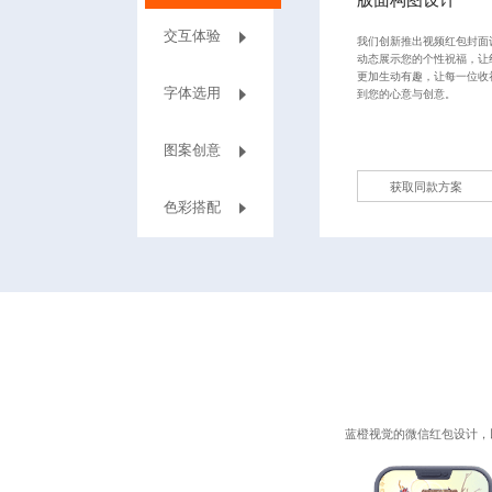
版面构图设计
交互体验
我们创新推出视频红包封面
动态展示您的个性祝福，让
更加生动有趣，让每一位收
字体选用
到您的心意与创意。
图案创意
获取同款方案
‌色彩搭配
蓝橙视觉的
微信红包设计
，