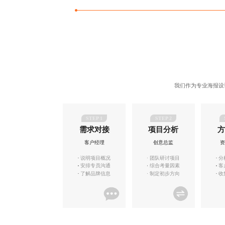
我们作为
专业海报设
STEP 1
STEP 2
需求对接
项目分析
方
客户经理
创意总监
资
说明项目概况
团队研讨项目
分
安排专员沟通
综合考量因素
客
了解品牌信息
制定初步方向
收