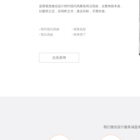
蓝橙视觉微信设计简约现代风聚焦简洁高效，去繁饰留本真，
以极简之态，呈纯粹之功，速达目标，尽显价值。
简约现代风格
有限色彩
突出高效
简单明了
点击咨询
我们
微信设计服务
涵盖