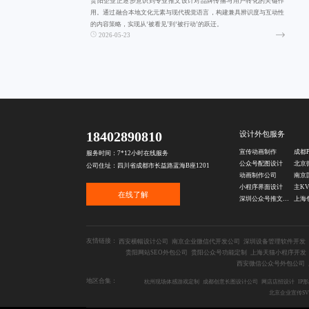
贵阳企业正逐步意识到专业推文设计对品牌传播与用户转化的关键作
用。通过融合本地文化元素与现代视觉语言，构建兼具辨识度与互动性
的内容策略，实现从‘被看见’到‘被行动’的跃迁。
2026-05-23
18402890810
设计外包服务
宣传动画制作
成都
服务时间：7*12小时在线服务
公众号配图设计
公司住址：四川省成都市长益路蓝海B座1201
动画制作公司
小程序界面设计
主K
在线了解
深圳公众号推文设计
上海
友情链接：
西安横幅设计公司
南京企业微信代开发公司
深圳设备管理软件开发
贵阳网站SEO外包公司
贵阳公众号功能定制
上海天猫小程序开发
西安微信公众号外包公司
地区合集：
杭州现场体感游戏定制
成都创意长图设计公司
网店店招设计
IP
北京企业宣传S