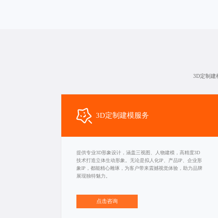
3D定制建
3D定制建模服务
提供专业3D形象设计，涵盖三视图、人物建模，高精度3D
技术打造立体生动形象。无论是拟人化IP、产品IP、企业形
象IP，都能精心雕琢，为客户带来震撼视觉体验，助力品牌
展现独特魅力。
点击咨询