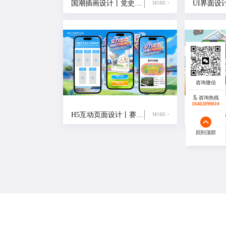
国潮插画设计丨党史插画设计
MORE >
咨询热线
咨询热线
18402890810
18140119082
H5互动页面设计丨赛事物料设计
MORE >
回到顶部
回到顶部