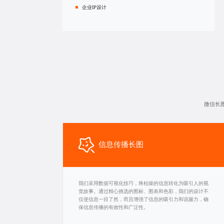
企业IP设计
微信长
信息传播长图
我们采用数据可视化技巧，将枯燥的信息转化为吸引人的视
觉故事。通过精心挑选的图标、图表和色彩，我们的设计不
仅使信息一目了然，而且增强了信息的吸引力和说服力，确
保信息传播的有效性和广泛性。