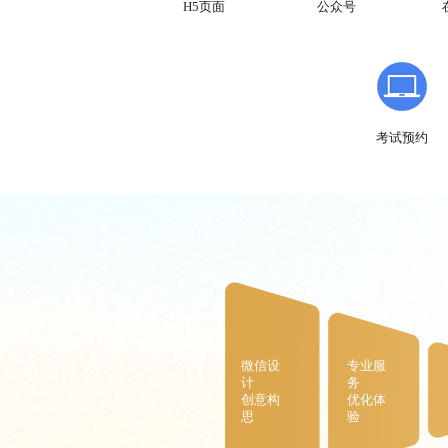
公众号
H5页面
考试预约
微信设
专业服
计
务
创意构
优化体
思
验