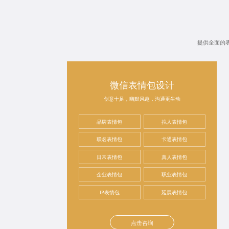
提供全面的
微信表情包设计
创意十足，幽默风趣，沟通更生动
品牌表情包
拟人表情包
联名表情包
卡通表情包
日常表情包
真人表情包
企业表情包
职业表情包
IP表情包
延展表情包
点击咨询