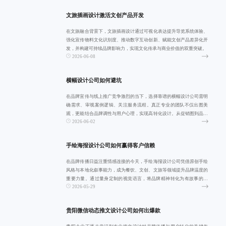
文旅插画设计激活文创产品开发
在文旅融合背景下，文旅插画设计通过可视化表达提升导览系统体验、
强化宣传物料文化识别度、推动数字互动创新、赋能文创产品差异化开
发，并构建可持续品牌影响力，实现文化传承与商业价值的双重突破。
2026-06-08
横幅设计公司如何避坑
在品牌宣传与线上推广竞争激烈的当下，选择靠谱的横幅设计公司需明
确需求、审视案例逻辑、关注服务流程。真正专业的团队不仅出图美
观，更能结合品牌调性与用户心理，实现高转化设计。从促销图到品牌
2026-06-02
延展，全流程高效
手绘海报设计公司如何赢得客户信赖
在品牌传播日益注重情感连接的今天，手绘海报设计公司凭借原创手绘
风格与本地化叙事能力，成为餐饮、文创、文旅等领域提升品牌温度的
重要力量。通过量身定制的视觉语言，将品牌精神转化为有故事的画
2026-05-29
面，实现从信息传
贵阳微信动态推文设计公司如何出爆款