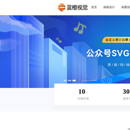
首页
插画设计
画册设
10
30
年
经验积累
服务