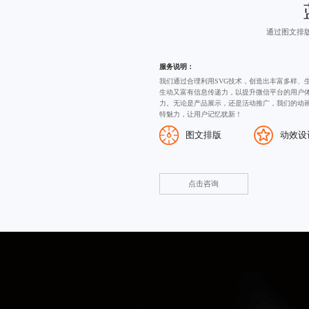
通过图文排
服务说明：
我们通过合理利用SVG技术，创造出丰富多样、
生动又富有信息传递力，以提升微信平台的用户
力。无论是产品展示，还是活动推广，我们的动
特魅力，让用户记忆犹新！
图文排版
动效设
点击咨询