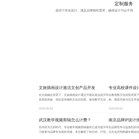
定制服务
提供
个性化设计
，满足品牌独特需求，确保设计与众不同
文旅插画设计激活文创产品开发
专业高校课件设
在文旅融合背景下，文旅插画设计通过可视化表达提升导
在教育数字化转型背景
览系统体验、强化宣传物料文化识别度、推动数字互动创
构、视觉升级与交互开
新、赋能文创产品差异化开发，并构建可持续品牌影响
验优化的全流程赋能，
2026/06/08
2026/06/05
力，实现文化传承与商业价值的双重突破。
率。专业团队结合学科
解
武汉教学视频剪辑怎么计费？
南京品牌IP设计
在内容为王的时代，专业教学视频剪辑服务已成为提升学
在品牌竞争日益激烈的
习效果与品牌专业度的关键。本文解析了按分钟、打包项
与文化共鸣构建长期信任
目与阶梯套餐等主流计费模式，揭示低价陷阱，提供避坑
觉形象，而应具备品牌