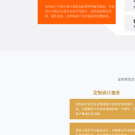
合作的三个
核心设计流程
包括需求明确与规划、专业
设计与执行以及专业设计与执行。这些流程相互关
联、相互支持，共同构成了合作项目的完整体系。
蓝橙视觉
定
定制设计服务
定制设计则完全是围绕客户的特定需求展开
的。它能够深入到业务逻辑的每一个细节，
客户量身打造功能。
系统上线后可以稳定运行，并随着公司业务