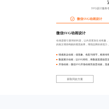
SVG设计服
微信SVG动画设计
微信SVG动画设计
动画是吸引眼球的利器，让内容更加生动有趣，
的推文增添绚丽的视觉效果，增强品牌的表现力
情感表达动画：借形象、色彩与情节，精准传
数据展示动画：以SVG特性，将数据直观创意
开场动画：微信SVG开场动画凭创意动效，迅
获取同款方案