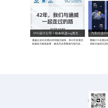
行驶、安全使用及充电注意事项，内容实用，排
全面展示了RO
版清晰，传递雨天电车安全出行知识。#公告长
与成就。创意上，
图设计 #知识科普SVG #推文长图设计公司
点，象征品牌成
示，突显品牌实
式烹饪变革，创
G设计公司 #成
公司
SVG设计公司丨线条轨迹svg推文设计
通威企业H5长图以时间轴为脉络，将42年发展历
整幅SVG长图
程凝练为视觉叙事，兼具历史厚重感与现代设计
来航天旅程沉浸
张力。整体布局采用纵向时间线结构，通过渐进
宇宙，辅以钛白
式色块分割与年份节点强化节奏感，既避免信息
与梦想交织的氛
冗杂，又凸显关键里程碑。设计语言上，传统与
轨迹抽象为几何
现代交融——复古色调与极简线条并存，如老照
动，让信息“动
片质感的图标与扁平化信息图标的结合，既呼应
杂数据与阅读节
企业积淀，又传递创新活力。#SVG动画设计公
级，真正做到逻辑
司 #微信SVG推文排版 #微信SVG制作设计
设计 #SVG动画
蓝橙视觉始终秉