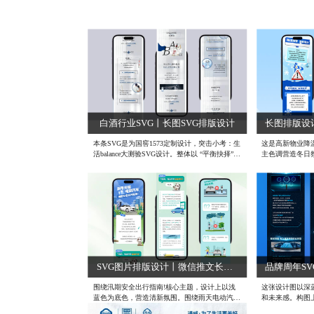
白酒行业SVG丨长图SVG排版设计
本条SVG是为国窖1573定制设计，突击小考：生
这是高新物业降
活balance大测验SVG设计。整体以 “平衡抉择”
主色调营造冬日
为核心，借测试的形式，融合国窖 1573 品牌调
开篇，经穿衣、
性与人文思考。通过职场、社交等场景化选择
。用插画、清单
题，搭配名人观点与产品细节（如冰白酒饮用场
保暖、健康防护
景），在互动中传递品牌对生活平衡的洞察。设
怀，助力业主应
计上以简约蓝白风格营造雅致氛围，将品牌信息
计 #SVG长图设
自然嵌入答题逻辑，既实现用户参与感，又潜移
默化输出 “勇敢抉择，享受生活每一刻” 的品牌
主张，达成互动体验与品牌价值的平衡传递。#
简约SVG设计 #成都SVG定制设计 #趣味答题SV
G设计
SVG图片排版设计丨微信推文长图设计
围绕汛期安全出行指南!核心主题，设计上以浅
这张设计图以深
蓝色为底色，营造清新氛围。围绕雨天电动汽车
和未来感。构图
出行，通过板块划分、插画辅助，讲解涉水能否
次分明，通过文