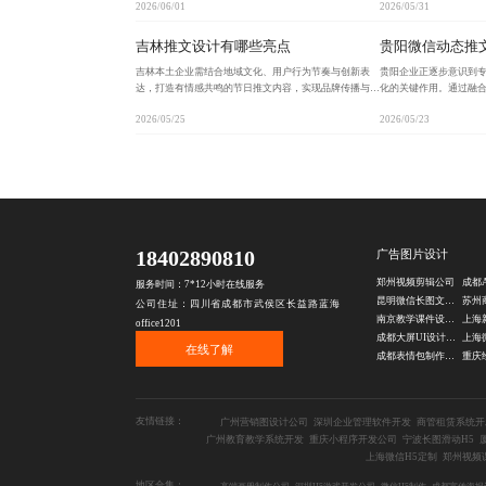
2026/06/01
2026/05/31
指南与选择标准，强调透明定价与高效交付的重要性，助
征、故事背景和延展能
吉林推文设计有哪些亮点
贵阳微信动态推
吉林本土企业需结合地域文化、用户行为节奏与创新表
贵阳企业正逐步意识到
达，打造有情感共鸣的节日推文内容，实现品牌传播与用
化的关键作用。通过融
户增长双赢。通过深挖东北年味、长白山意象等本地元
构建兼具辨识度与互动性
2026/05/25
2026/05/23
素，匹配清晨与晚间推送高峰，融合短视频、H5互动等
见’到‘被行动’的跃迁。
形式
18402890810
广告图片设计
郑州视频剪辑公司
服务时间：7*12小时在线服务
昆明微信长图文设计公司
公司住址：四川省成都市武侯区长益路蓝海
南京教学课件设计公司
office1201
成都大屏UI设计公司
在线了解
成都表情包制作公司
友情链接：
广州营销图设计公司
深圳企业管理软件开发
商管租赁系统开
广州教育教学系统开发
重庆小程序开发公司
宁波长图滑动H5
上海微信H5定制
郑州视频
地区合集：