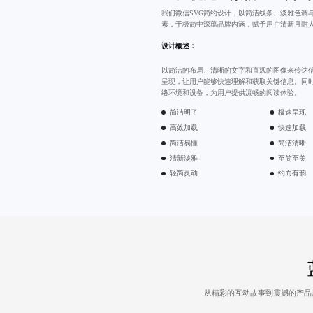
我们微信SVG简约设计，以简洁线条、淡雅色调
素，于极简中深蕴品牌内涵，赋予用户清新且耐
设计概述：
以简洁的布局、清晰的文字和直观的图像来传达
呈现，让用户能够快速理解和获取关键信息。同
络环境和设备，为用户提供流畅的阅读体验。
简洁明了
极速呈现
高效加载
快速加载
简洁易懂
简洁清晰
清新淡雅
至简至美
轻简灵动
约而有韵
从精彩的互动故事到震撼的产品