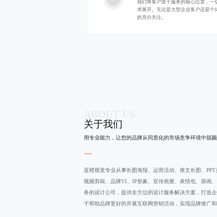
我们将客户置于服务的核心位置，一
求展开。无论是大型企业客户还是个
的充分关注。
ABOUT US
关于我们
用专业能力，让您的品牌从同质化的市场竞争环境中脱颖
蓝橙视觉专业从事
长图海报
、运营活动、
推文长图
、PP
视频剪辑
、品牌VI、IP形象、宣传画册、表情包、插画
务的设计公司，提供全方位的设计服务解决方案，打造企
于帮助品牌更好的开展互联网营销活动，实现品牌推广和