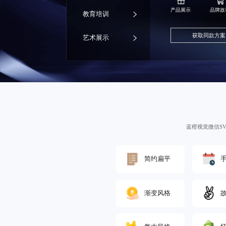
产品展示
品牌故
教育培训
获取同款方案
艺术展示
蓝橙视觉微信S
简约扁平
渐变风格