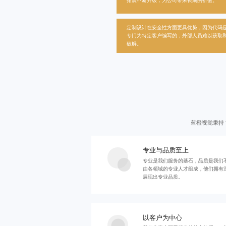
拓展不断升级，为公司带来长期的价值。
定制设计在安全性方面更具优势，因为代码
专门为特定客户编写的，外部人员难以获取
破解。
蓝橙视觉秉持
专业与品质至上
专业是我们服务的基石，品质是我们
由各领域的专业人才组成，他们拥有
展现出专业品质。
以客户为中心