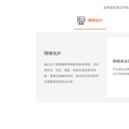
蓝橙视觉通过
IP
‌情绪化IP
‌情绪化IP
情绪表达
核心在于其能够鲜明地展现各种情绪。无论
可以通过
品
是快乐、悲伤、愤怒、焦虑还是惊喜等情
达不同的情绪
绪，都通过形象的表情、肢体语言和色彩等
元素被强烈地表达出来。