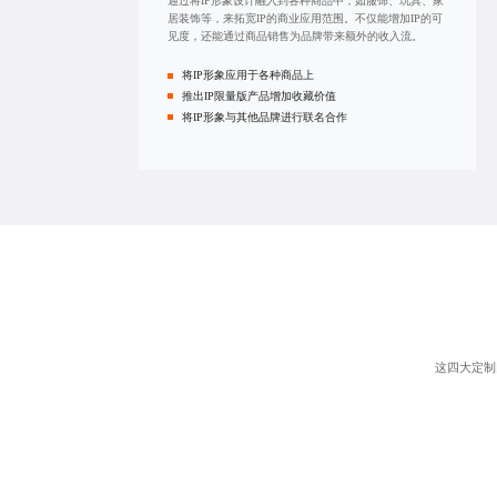
通过将
IP形象设计
融入到各种商品中，如服饰、玩具、家
居装饰等，来拓宽IP的商业应用范围。不仅能增加IP的可
见度，还能通过商品销售为品牌带来额外的收入流。
将IP形象应用于各种商品上
推出IP限量版产品增加收藏价值
将IP形象与其他品牌进行联名合作
这四大定制