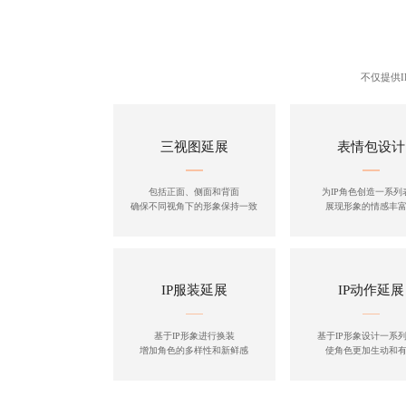
不仅提供
三视图延展
表情包设计
包括正面、侧面和背面
为IP角色创造一系列
确保不同视角下的形象保持一致
展现形象的情感丰
IP服装延展
IP动作延展
基于IP形象进行换装
基于IP形象设计一系
增加角色的多样性和新鲜感
使角色更加生动和