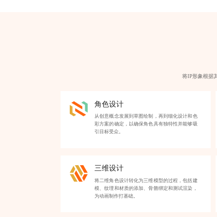
将IP形象根
角色设计
从创意概念发展到草图绘制，再到细化设计和色
彩方案的确定，以确保角色具有独特性并能够吸
引目标受众。
三维设计
将二维角色设计转化为三维模型的过程，包括建
模、纹理和材质的添加、骨骼绑定和测试渲染，
为动画制作打基础。