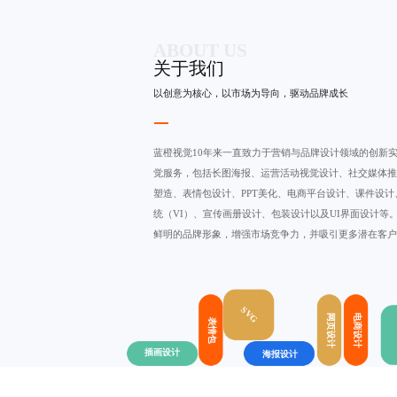
ABOUT US
关于我们
以创意为核心，以市场为导向，驱动品牌成长
蓝橙视觉10年来一直致力于营销与
品牌设计
领域的创新
觉服务，包括
长图海报
、运营活动视觉设计、社交媒体推
塑造
、表情包设计、PPT美化、电商平台设计、课件设计
统（VI）、宣传画册设计、包装设计以及UI界面设计等
鲜明的品牌形象，增强市场竞争力，并吸引更多潜在客户
SVG
网页设计
电商设计
表情包
插画设计
海报设计