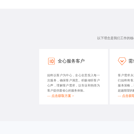
以下理念是我们工作的核
全心服务客户
需
始终以客户为中心，全心全意投入每一
客户需求永
次服务，确保客户满意。积极倾听客户
们始终将客
心声，理解客户需求，以专业和热情为
服务策略，
客户提供最省心的服务体验。
超越期望的
—
点击获取方案 >
—
点击获取