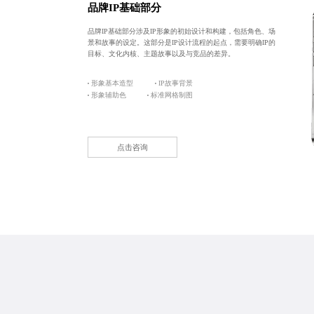
品牌IP基础部分
品牌IP基础部分涉及IP形象的初始设计和构建，包括角色、场
景和故事的设定。这部分是IP设计流程的起点，需要明确IP的
目标、文化内核、主题故事以及与竞品的差异。
形象基本造型
IP故事背景
形象辅助色
标准网格制图
点击咨询