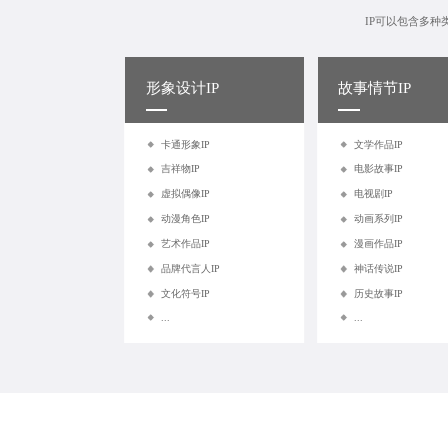
IP可以包含多
形象设计IP
故事情节IP
卡通形象IP
文学作品IP
吉祥物IP
电影故事IP
虚拟偶像IP
电视剧IP
动漫角色IP
动画系列IP
艺术作品IP
漫画作品IP
品牌代言人IP
神话传说IP
文化符号IP
历史故事IP
...
...