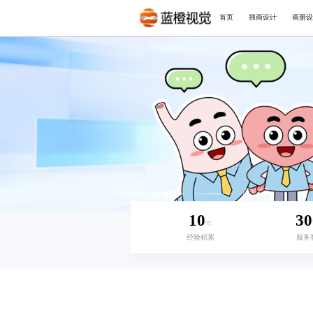
首页
插画设计
画册设
10
30
年
经验积累
服务