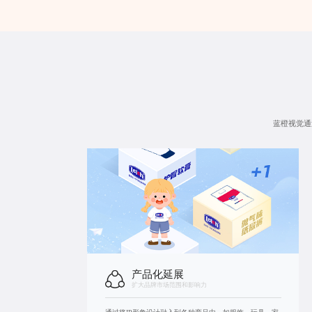
蓝橙视觉通
产品化延展
扩大品牌市场范围和影响力