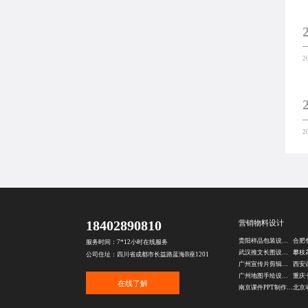
2
2
18402890810
营销物料设计
贵阳样品包装设计公司
合肥
服务时间：7*12小时在线服务
武汉推文长图设计公司
公司住址：四川省成都市长益路蓝海B座1201
广州宣传片剪辑公司
西安
广州地图手绘设计公司
在线了解
南京课件PPT制作公司