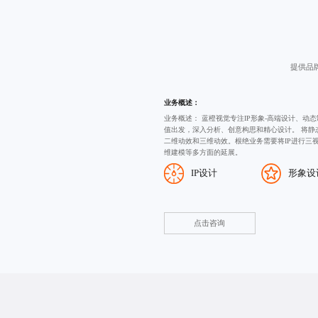
提供品
业务概述：
业务概述： 蓝橙视觉专注IP形象-高端设计、动
值出发，深入分析、创意构思和精心设计。 将静
二维动效和三维动效。根绝业务需要将IP进行三
维建模等多方面的延展。
IP设计
形象设
点击咨询